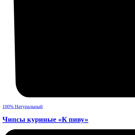
100% Натуральный
Чипсы куриные «К пиву»