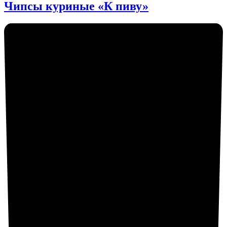
Чипсы куриные «К пиву»