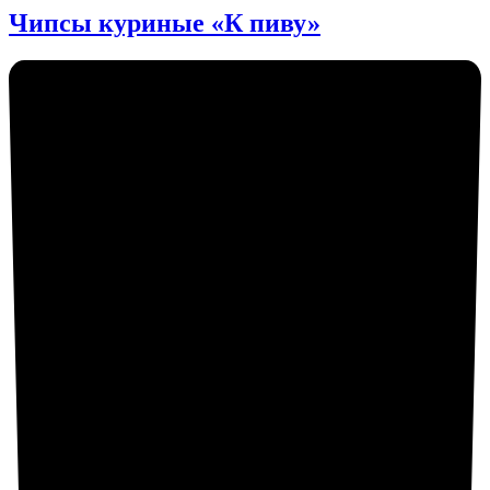
Чипсы куриные «К пиву»