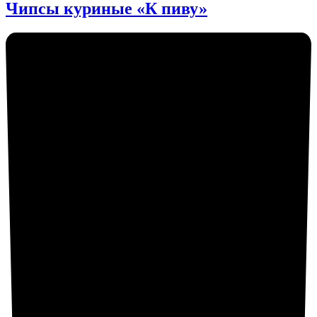
Чипсы куриные «К пиву»