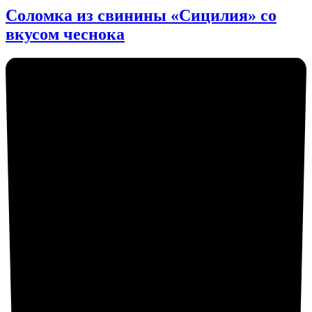
Соломка из свинины «Сицилия» со
вкусом чеснока