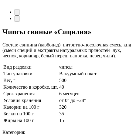
Чипсы свиные
«Сицилия»
Состав: свинина (карбонад), нитритно-посолочная смесь, кпд
(смеси специй и экстракты натуральных пряностей- лук,
чеснок, кориандр, белый перец, паприка, перец чили).
Вид разделки
чипсы
Тип упаковки
Вакуумный пакет
Вес, г
500
Количество в коробке, шт.
40
Срок хранения
6 месяцев
Условия хранения
от 0° до +24°
Калории на 100 г
320
Белки на 100 г
35
Жиры на 100 г
15
Категория: